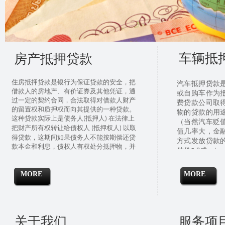
车辆抵
房产抵押贷款
住房
抵押贷款
是银行为
保证贷款
的安全，把
汽车抵押贷款
借款人的房地产、
有价证券
及其他凭证，通
或自购车作为
过一定的契约合同，合法取得对借款人财产
费贷款
公司取
的
留置权
和
质押权
而向其提供的一种贷款。
物的贷款的用
这种贷款实际上是债务人
抵押人
在法律上
(
)
（当然汽车贬
把财产所有权转让给债权人
抵押权人
以取
(
)
值几率大，金
得贷款，这期间如果债务人不能按期偿还
贷
方式发放贷款
款本金
和利息，债权人有权处分
抵押物
，并
估价
成。）
5-8
可优先受偿的
贷款方式
。这种贷款方式，可
以减少债权人的
贷款风险
，为债权人收回贷
款提供了最有效的保证。在住房信贷中采用
MORE
MORE
抵押贷款是基于银行
经营资金
的安全性、流
动性和
盈利性
考虑的。由于这项
住房贷款
的
借款人大都是居民个人，而借款人的
资金实
力
和信誉程度银行不可能了解清楚，这样就
关于我们
服务项
增大了
银行贷款
的风险，而抵押贷款恰恰在